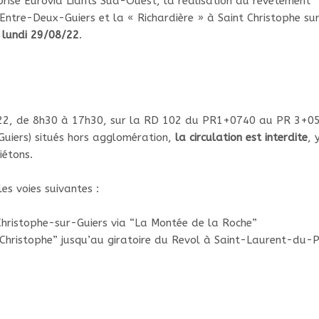
eprise Eurovia Liants Sud-Ouest, la réalisation du revêtement
 Entre-Deux-Guiers et la « Richardière » à Saint Christophe su
 lundi 29/08/22
.
22, de 8h30 à 17h30, sur la RD 102 du PR1+0740 au PR 3+0
uiers) situés hors agglomération,
la circulation est interdite
, 
iétons.
es voies suivantes :
hristophe-sur-Guiers via “La Montée de la Roche”
Christophe” jusqu’au giratoire du Revol à Saint-Laurent-du-