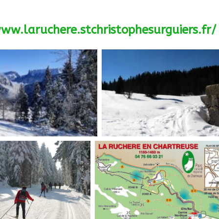
ww.laruchere.stchristophesurguiers.fr/