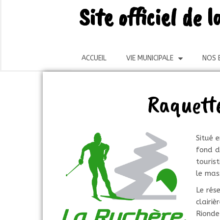
Site officiel de
ACCUEIL
VIE MUNICIPALE
NOS 
Raquette
Situé 
fond d
touris
le mas
Le rés
clairi
Rionde